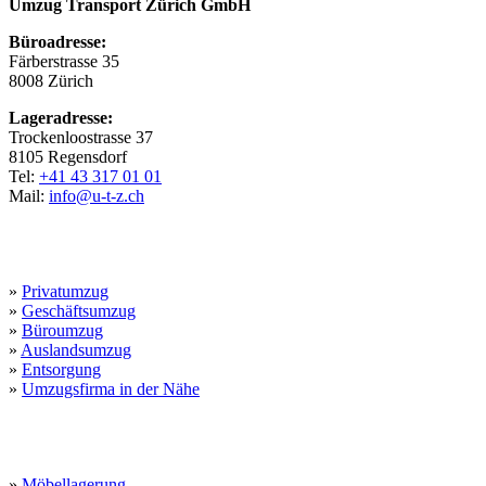
Umzug Transport Zürich GmbH
Büroadresse:
Färberstrasse 35
8008 Zürich
Lageradresse:
Trockenloostrasse 37
8105 Regensdorf
Tel:
+41 43 317 01 01
Mail:
info@u-t-z.ch
Leistungen
»
Privatumzug
»
Geschäftsumzug
»
Büroumzug
»
Auslandsumzug
»
Entsorgung
»
Umzugsfirma in der Nähe
Umzugsservice
»
Möbellagerung