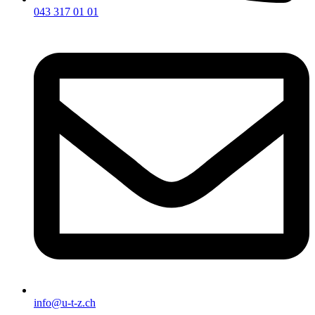
043 317 01 01
info@u-t-z.ch