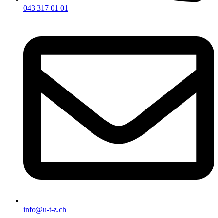
043 317 01 01
info@u-t-z.ch