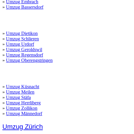
»
Umzug Embrach
»
Umzug Bassersdorf
Limmattal
»
Umzug Dietikon
»
Umzug Schlieren
»
Umzug Urdorf
»
Umzug Geroldswil
»
Umzug Regensdorf
»
Umzug Oberengstringen
Goldküste
»
Umzug Küsnacht
»
Umzug Meilen
»
Umzug Stäfa
»
Umzug Herrliberg
»
Umzug Zollikon
»
Umzug Männedorf
Umzug Zürich