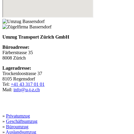
Umzug Transport Zürich GmbH
Büroadresse:
Färberstrasse 35
8008 Zürich
Lageradresse:
Trockenloostrasse 37
8105 Regensdorf
Tel:
+41 43 317 01 01
Mail:
info@u-t-z.ch
Leistungen
»
Privatumzug
»
Geschäftsumzug
»
Büroumzug
»
Auslandsumzug