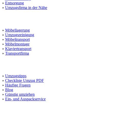
»
Entsorgung
»
Umzugsfirma in der Nähe
Umzugsservice
»
Möbellagerung
»
Umzugsreinigung
»
Möbeltransport
»
Möbelmontage
»
Klaviertransport
»
Transportfirma
Kundendienst
»
Umzugstipps
»
Checkliste Umzug PDF
»
Häufige Fragen
»
Blog
»
Günstig umziehen
»
Ein- und Auspackservice
Wichtige Links