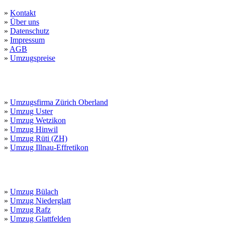
»
Kontakt
»
Über uns
»
Datenschutz
»
Impressum
»
AGB
»
Umzugspreise
Zürcher Oberland
»
Umzugsfirma Zürich Oberland
»
Umzug Uster
»
Umzug Wetzikon
»
Umzug Hinwil
»
Umzug Rüti (ZH)
»
Umzug Illnau-Effretikon
Zürcher Unterland
»
Umzug Bülach
»
Umzug Niederglatt
»
Umzug Rafz
»
Umzug Glattfelden