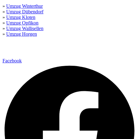
»
Umzug Winterthur
»
Umzug Dübendorf
»
Umzug Kloten
»
Umzug Opfikon
»
Umzug Wallisellen
»
Umzug Horgen
Copyright 2025 –
Umzug Transport Zürich GmbH – Umzugsfirma
Zürich
Facebook