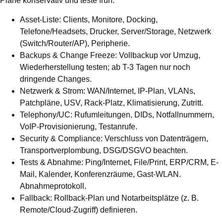
Plane konservativ und teste früh.
Asset-Liste:
Clients, Monitore, Docking,
Telefone/Headsets, Drucker, Server/Storage, Netzwerk
(Switch/Router/AP), Peripherie.
Backups & Change Freeze:
Vollbackup vor Umzug,
Wiederherstellung testen; ab T-3 Tagen nur noch
dringende Changes.
Netzwerk & Strom:
WAN/Internet, IP-Plan, VLANs,
Patchpläne, USV, Rack-Platz, Klimatisierung, Zutritt.
Telephony/UC:
Rufumleitungen, DIDs, Notfallnummern,
VoIP-Provisionierung, Testanrufe.
Security & Compliance:
Verschluss von Datenträgern,
Transportverplombung, DSG/DSGVO beachten.
Tests & Abnahme:
Ping/Internet, File/Print, ERP/CRM, E-
Mail, Kalender, Konferenzräume, Gast-WLAN.
Abnahmeprotokoll.
Fallback:
Rollback-Plan und Notarbeitsplätze (z. B.
Remote/Cloud-Zugriff) definieren.